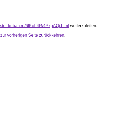
master-kuban.ru/6IKoh4R/4PxpAOj.html
weiterzuleiten.
u
zur vorherigen Seite zurückkehren
.