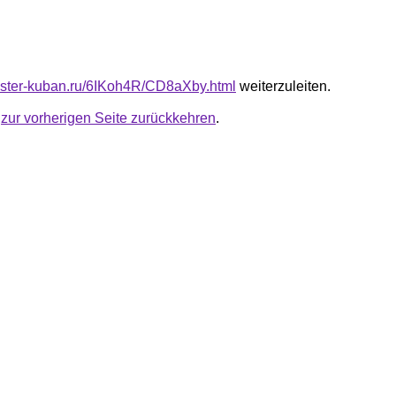
master-kuban.ru/6IKoh4R/CD8aXby.html
weiterzuleiten.
u
zur vorherigen Seite zurückkehren
.