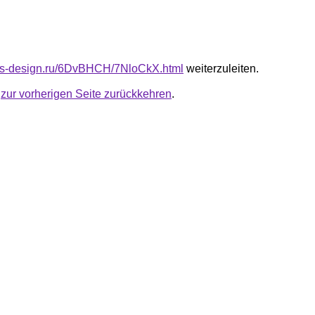
cus-design.ru/6DvBHCH/7NloCkX.html
weiterzuleiten.
u
zur vorherigen Seite zurückkehren
.