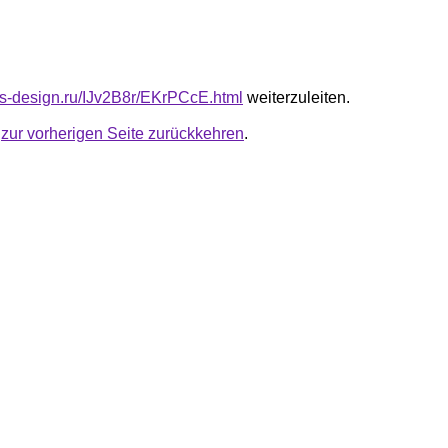
cus-design.ru/IJv2B8r/EKrPCcE.html
weiterzuleiten.
u
zur vorherigen Seite zurückkehren
.