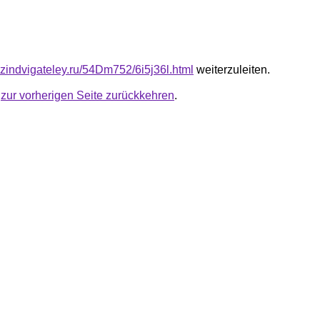
azindvigateley.ru/54Dm752/6i5j36l.html
weiterzuleiten.
u
zur vorherigen Seite zurückkehren
.