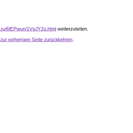
fb.ru/6IEPwun/1VpJY2o.html
weiterzuleiten.
u
zur vorherigen Seite zurückkehren
.