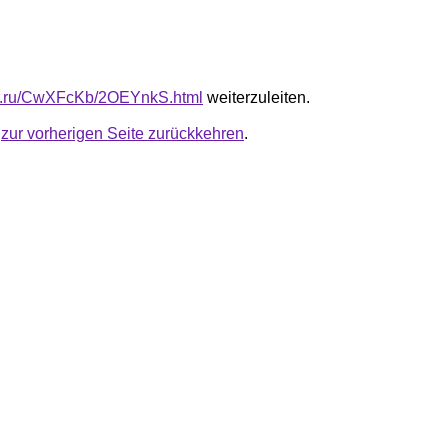
fb.ru/CwXFcKb/2OEYnkS.html
weiterzuleiten.
u
zur vorherigen Seite zurückkehren
.