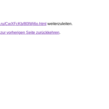
fb.ru/CwXFcKb/80lWj6o.html
weiterzuleiten.
u
zur vorherigen Seite zurückkehren
.