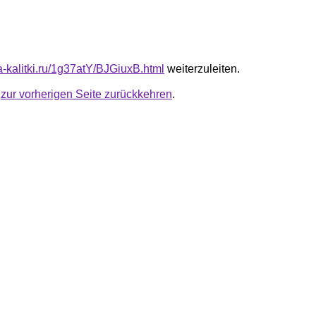
ta-kalitki.ru/1g37atY/BJGiuxB.html
weiterzuleiten.
u
zur vorherigen Seite zurückkehren
.