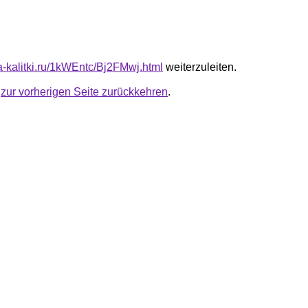
ta-kalitki.ru/1kWEntc/Bj2FMwj.html
weiterzuleiten.
u
zur vorherigen Seite zurückkehren
.