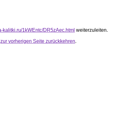
ta-kalitki.ru/1kWEntc/DR5zAec.html
weiterzuleiten.
u
zur vorherigen Seite zurückkehren
.