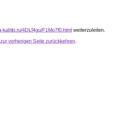
ta-kalitki.ru/4DLf4gu/F1Mo7f0.html
weiterzuleiten.
u
zur vorherigen Seite zurückkehren
.