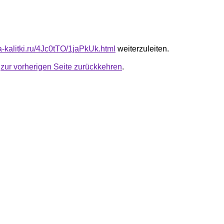
ta-kalitki.ru/4Jc0tTO/1jaPkUk.html
weiterzuleiten.
u
zur vorherigen Seite zurückkehren
.