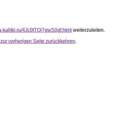
ta-kalitki.ru/4Jc0tTO/7gwS0gf.html
weiterzuleiten.
u
zur vorherigen Seite zurückkehren
.