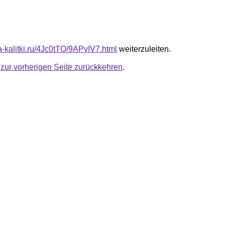
ta-kalitki.ru/4Jc0tTO/9APyIV7.html
weiterzuleiten.
u
zur vorherigen Seite zurückkehren
.