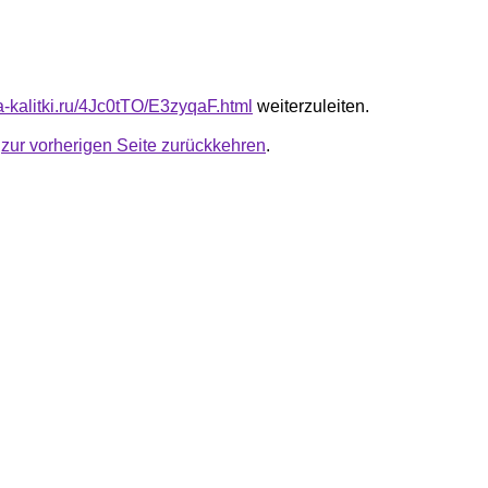
ta-kalitki.ru/4Jc0tTO/E3zyqaF.html
weiterzuleiten.
u
zur vorherigen Seite zurückkehren
.