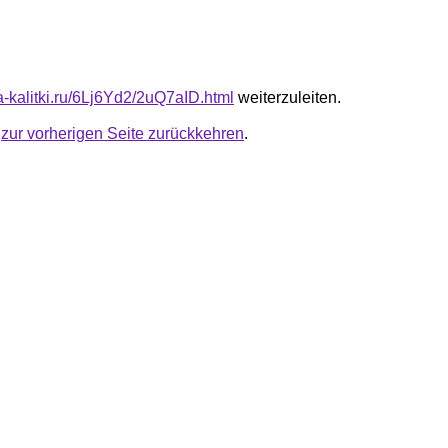
ta-kalitki.ru/6Lj6Yd2/2uQ7aID.html
weiterzuleiten.
u
zur vorherigen Seite zurückkehren
.