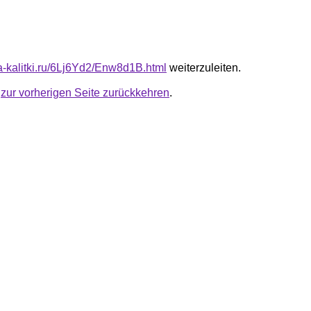
ta-kalitki.ru/6Lj6Yd2/Enw8d1B.html
weiterzuleiten.
u
zur vorherigen Seite zurückkehren
.