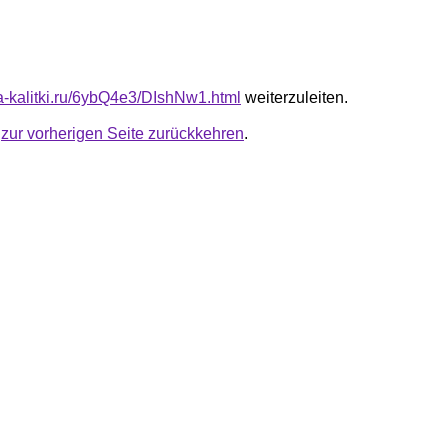
ta-kalitki.ru/6ybQ4e3/DIshNw1.html
weiterzuleiten.
u
zur vorherigen Seite zurückkehren
.