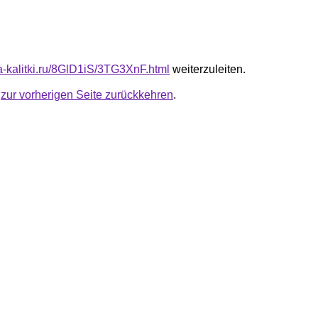
ta-kalitki.ru/8GlD1iS/3TG3XnF.html
weiterzuleiten.
u
zur vorherigen Seite zurückkehren
.