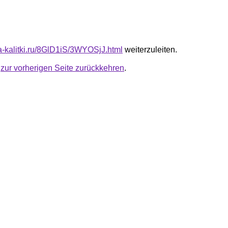
ta-kalitki.ru/8GlD1iS/3WYOSjJ.html
weiterzuleiten.
u
zur vorherigen Seite zurückkehren
.