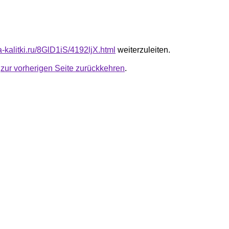
ta-kalitki.ru/8GlD1iS/4192ljX.html
weiterzuleiten.
u
zur vorherigen Seite zurückkehren
.