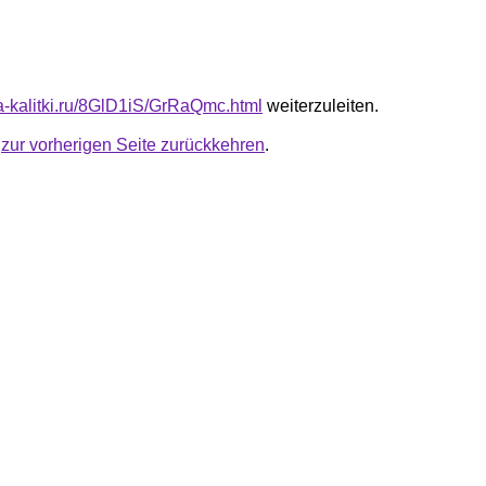
ta-kalitki.ru/8GlD1iS/GrRaQmc.html
weiterzuleiten.
u
zur vorherigen Seite zurückkehren
.