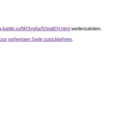
ta-kalitki.ru/9R3yg8a/52eqtEH.html
weiterzuleiten.
u
zur vorherigen Seite zurückkehren
.