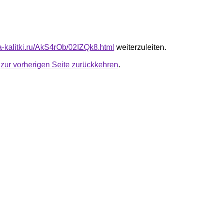
ta-kalitki.ru/AkS4rOb/02IZQk8.html
weiterzuleiten.
u
zur vorherigen Seite zurückkehren
.