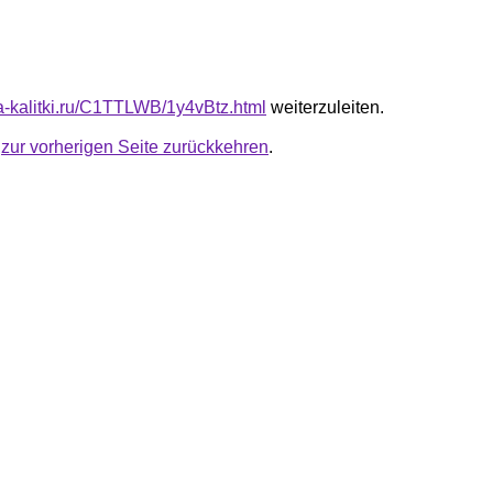
ta-kalitki.ru/C1TTLWB/1y4vBtz.html
weiterzuleiten.
u
zur vorherigen Seite zurückkehren
.