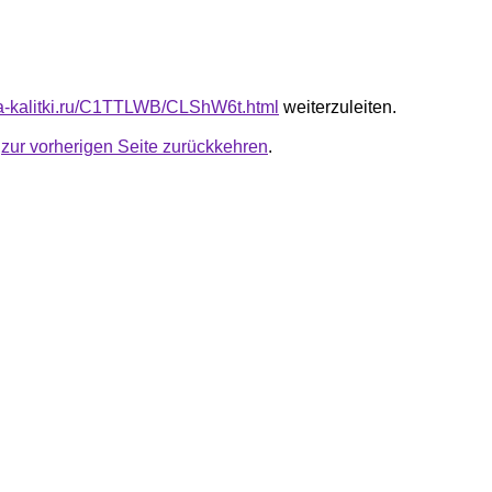
ota-kalitki.ru/C1TTLWB/CLShW6t.html
weiterzuleiten.
u
zur vorherigen Seite zurückkehren
.