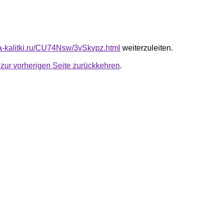
ota-kalitki.ru/CU74Nsw/3vSkvpz.html
weiterzuleiten.
u
zur vorherigen Seite zurückkehren
.