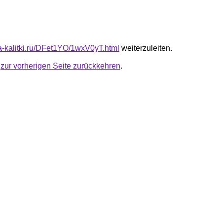
ta-kalitki.ru/DFet1YO/1wxV0yT.html
weiterzuleiten.
u
zur vorherigen Seite zurückkehren
.