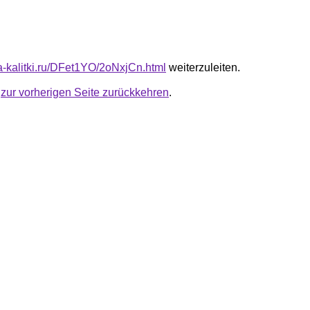
ta-kalitki.ru/DFet1YO/2oNxjCn.html
weiterzuleiten.
u
zur vorherigen Seite zurückkehren
.