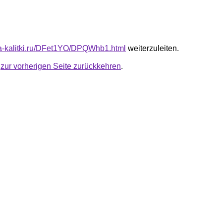
ota-kalitki.ru/DFet1YO/DPQWhb1.html
weiterzuleiten.
u
zur vorherigen Seite zurückkehren
.