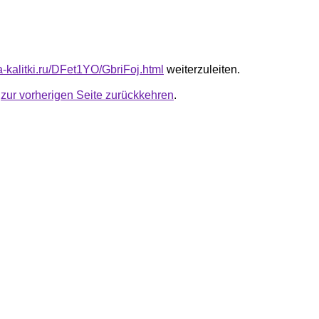
ta-kalitki.ru/DFet1YO/GbriFoj.html
weiterzuleiten.
u
zur vorherigen Seite zurückkehren
.