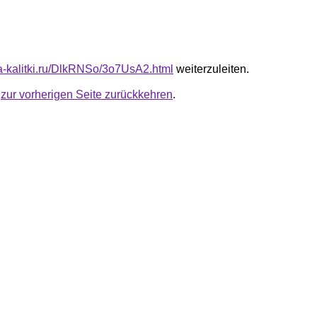
ota-kalitki.ru/DlkRNSo/3o7UsA2.html
weiterzuleiten.
u
zur vorherigen Seite zurückkehren
.