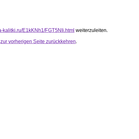
ta-kalitki.ru/E1kKNh1/FGT5NIi.html
weiterzuleiten.
u
zur vorherigen Seite zurückkehren
.