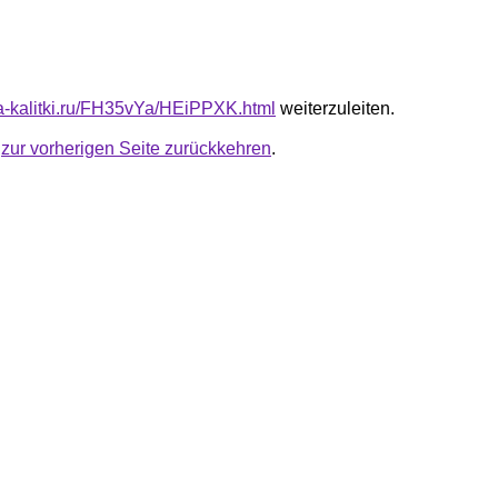
ota-kalitki.ru/FH35vYa/HEiPPXK.html
weiterzuleiten.
u
zur vorherigen Seite zurückkehren
.