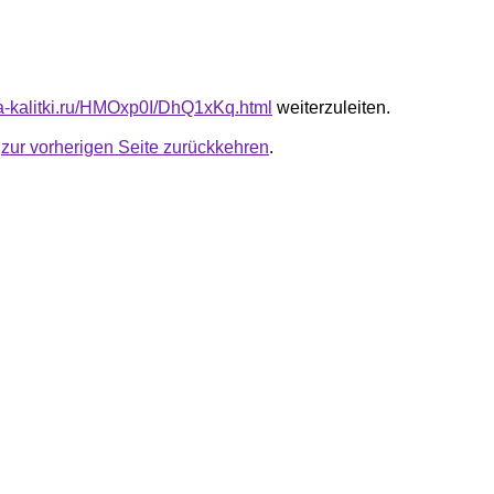
ota-kalitki.ru/HMOxp0I/DhQ1xKq.html
weiterzuleiten.
u
zur vorherigen Seite zurückkehren
.