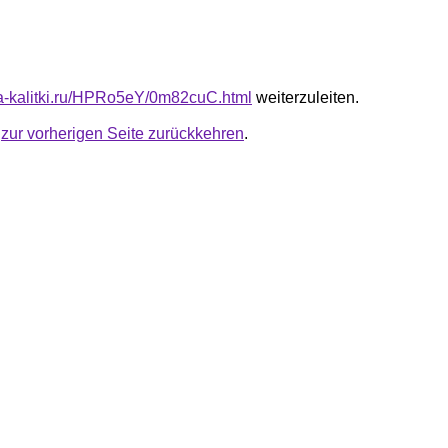
ota-kalitki.ru/HPRo5eY/0m82cuC.html
weiterzuleiten.
u
zur vorherigen Seite zurückkehren
.