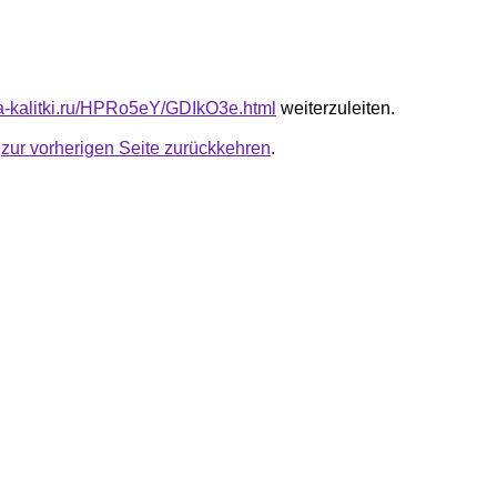
ota-kalitki.ru/HPRo5eY/GDIkO3e.html
weiterzuleiten.
u
zur vorherigen Seite zurückkehren
.