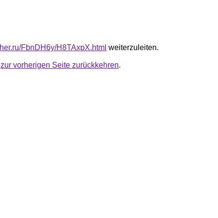
luther.ru/FbnDH6y/H8TAxpX.html
weiterzuleiten.
u
zur vorherigen Seite zurückkehren
.